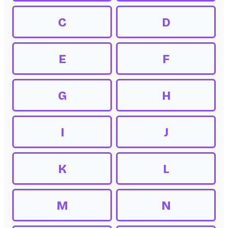
C
D
E
F
G
H
I
J
K
L
M
N