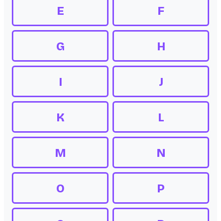
E
F
G
H
I
J
K
L
M
N
O
P