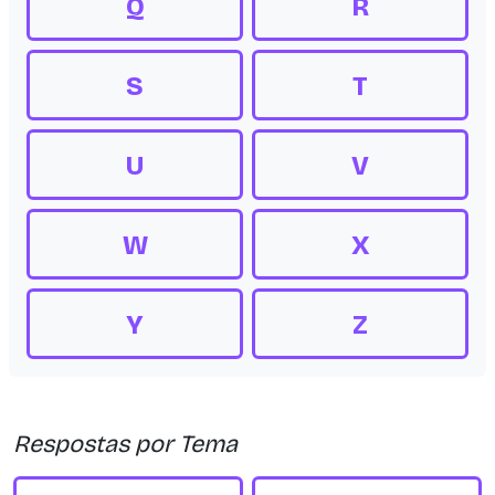
Q
R
S
T
U
V
W
X
Y
Z
Respostas por Tema