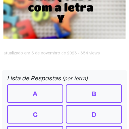
atualizado em
3 de novembro de 2023
• 354 views
Lista de Respostas
(por letra)
A
B
C
D