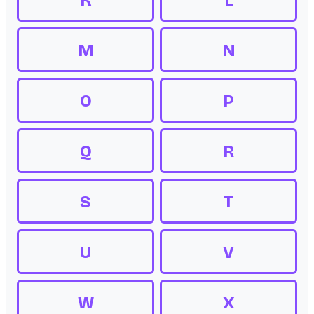
K
L
M
N
O
P
Q
R
S
T
U
V
W
X