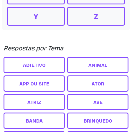
Y
Z
Respostas por Tema
ADJETIVO
ANIMAL
APP OU SITE
ATOR
ATRIZ
AVE
BANDA
BRINQUEDO