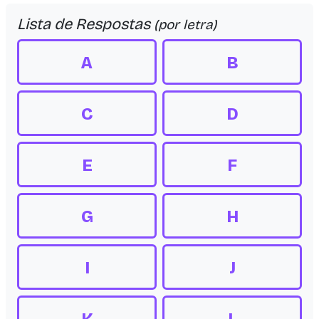
Lista de Respostas
(por letra)
A
B
C
D
E
F
G
H
I
J