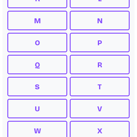
M
N
O
P
Q
R
S
T
U
V
W
X