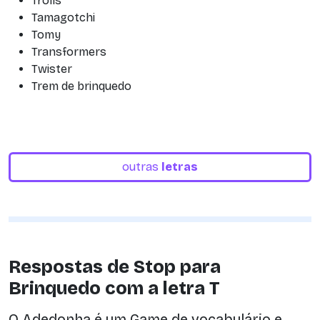
Trolls
Tamagotchi
Tomy
Transformers
Twister
Trem de brinquedo
outras
letras
Respostas de Stop para
Brinquedo com a letra T
O Adedonha é um Game de vocabulário e