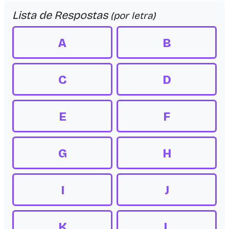
Lista de Respostas
(por letra)
A
B
C
D
E
F
G
H
I
J
K
L