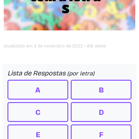
atualizado em
3 de novembro de 2023
• 416 views
Lista de Respostas
(por letra)
A
B
C
D
E
F