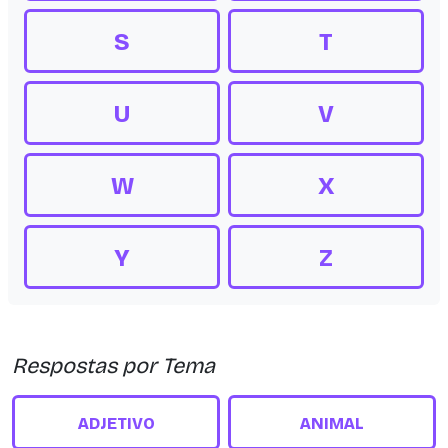
S
T
U
V
W
X
Y
Z
Respostas por Tema
ADJETIVO
ANIMAL