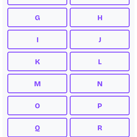
G
H
I
J
K
L
M
N
O
P
Q
R