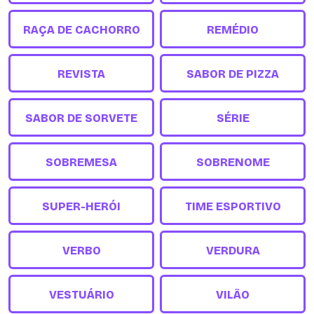
RAÇA DE CACHORRO
REMÉDIO
REVISTA
SABOR DE PIZZA
SABOR DE SORVETE
SÉRIE
SOBREMESA
SOBRENOME
SUPER-HERÓI
TIME ESPORTIVO
VERBO
VERDURA
VESTUÁRIO
VILÃO