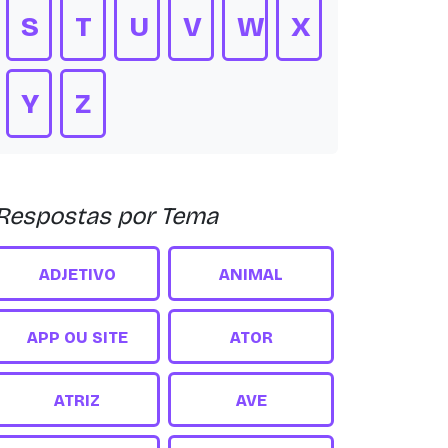
S
T
U
V
W
X
Y
Z
Respostas por Tema
ADJETIVO
ANIMAL
APP OU SITE
ATOR
ATRIZ
AVE