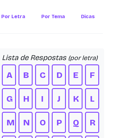
Por Letra
Por Tema
Dicas
Lista de Respostas
(por letra)
A
B
C
D
E
F
G
H
I
J
K
L
M
N
O
P
Q
R