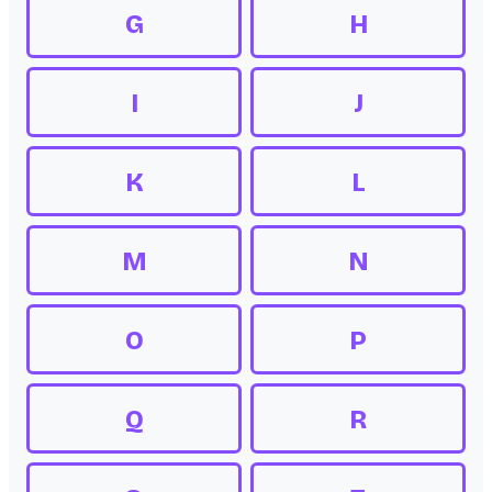
G
H
I
J
K
L
M
N
O
P
Q
R