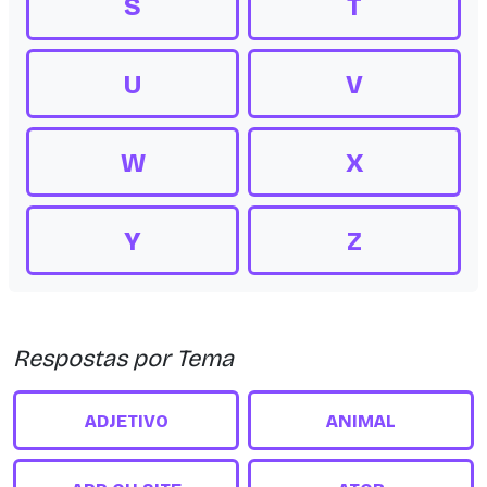
S
T
U
V
W
X
Y
Z
Respostas por Tema
ADJETIVO
ANIMAL