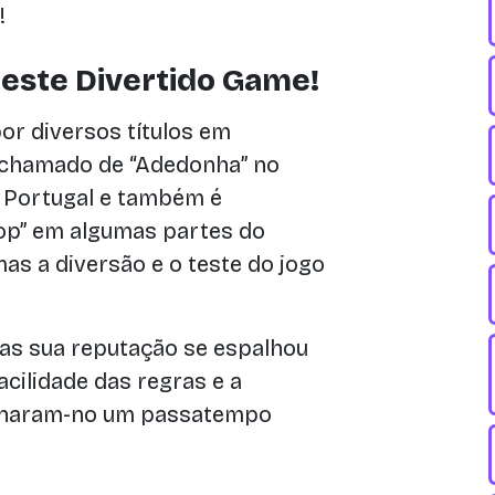
!
deste Divertido Game!
r diversos títulos em
é chamado de “Adedonha” no
em Portugal e também é
p” em algumas partes do
mas a diversão e o teste do jogo
mas sua reputação se espalhou
cilidade das regras e a
ornaram-no um passatempo