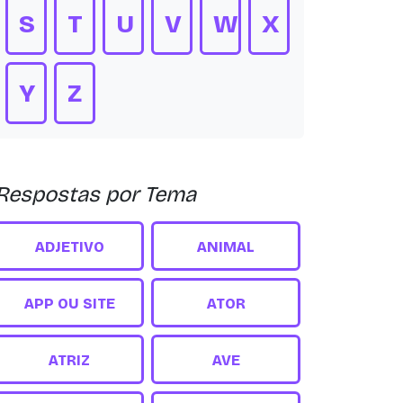
S
T
U
V
W
X
Y
Z
Respostas por Tema
ADJETIVO
ANIMAL
APP OU SITE
ATOR
ATRIZ
AVE