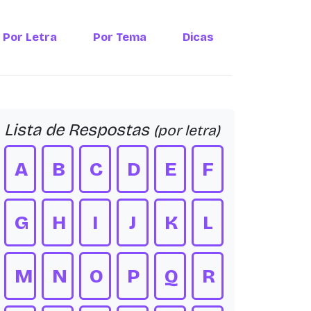
Por Letra
Por Tema
Dicas
Lista de Respostas
(por letra)
A
B
C
D
E
F
G
H
I
J
K
L
M
N
O
P
Q
R