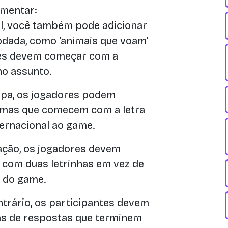
imentar:
ial, você também pode adicionar
odada, como ‘animais que voam’
sões devem começar com a
no assunto.
pa, os jogadores podem
iomas que comecem com a letra
ternacional ao game.
ação, os jogadores devem
com duas letrinhas em vez de
 do game.
trário, os participantes devem
ias de respostas que terminem