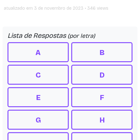
atualizado em
3 de novembro de 2023
• 346 views
Lista de Respostas
(por letra)
A
B
C
D
E
F
G
H