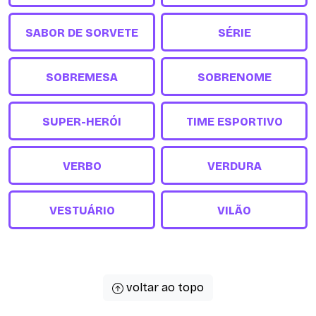
SABOR DE SORVETE
SÉRIE
SOBREMESA
SOBRENOME
SUPER-HERÓI
TIME ESPORTIVO
VERBO
VERDURA
VESTUÁRIO
VILÃO
voltar ao topo