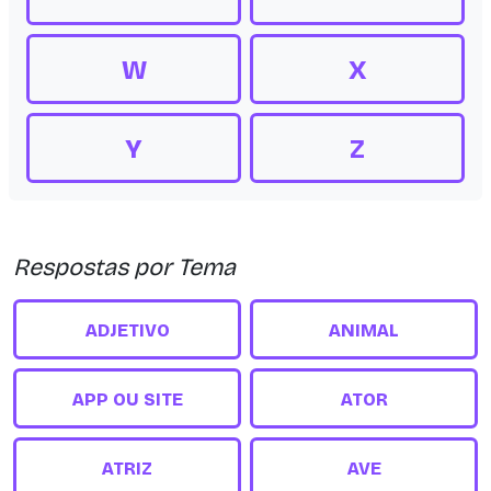
W
X
Y
Z
Respostas por Tema
ADJETIVO
ANIMAL
APP OU SITE
ATOR
ATRIZ
AVE