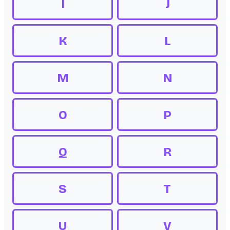
I
J
K
L
M
N
O
P
Q
R
S
T
U
V