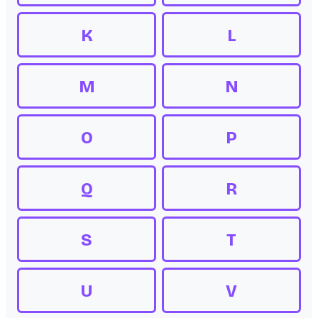
K
L
M
N
O
P
Q
R
S
T
U
V