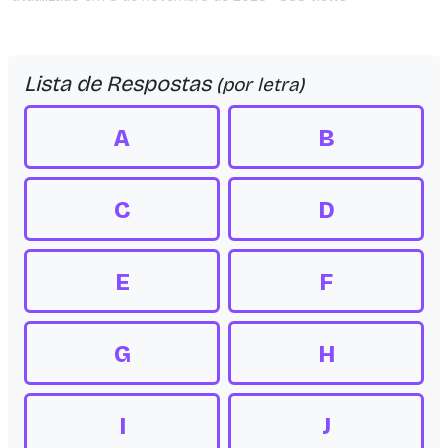
Lista de Respostas
(por letra)
A
B
C
D
E
F
G
H
I
J