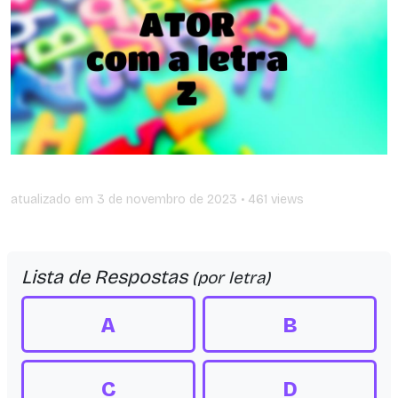
atualizado em
3 de novembro de 2023
• 461 views
Lista de Respostas
(por letra)
A
B
C
D