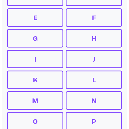
E
F
G
H
I
J
K
L
M
N
O
P