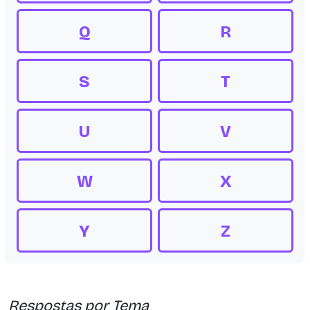
Q
R
S
T
U
V
W
X
Y
Z
Respostas por Tema