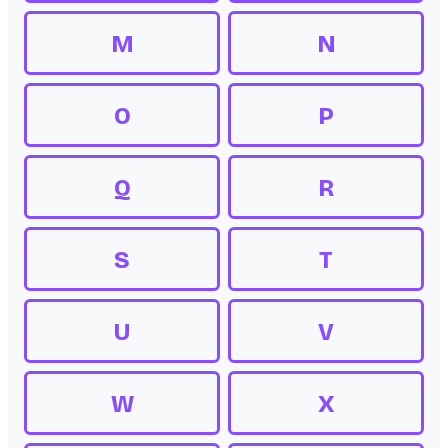
M
N
O
P
Q
R
S
T
U
V
W
X