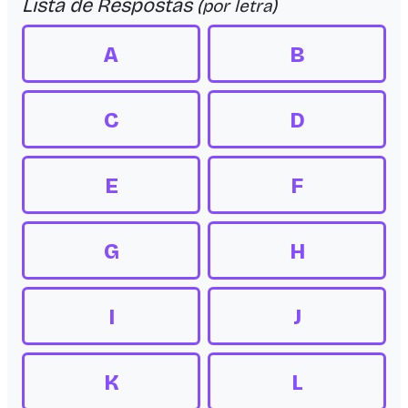
Lista de Respostas
(por letra)
A
B
C
D
E
F
G
H
I
J
K
L