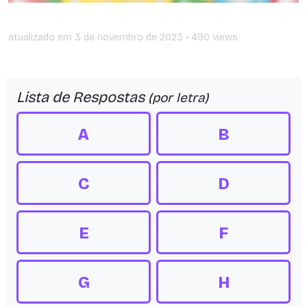
atualizado em
3 de novembro de 2023
• 490 views
Lista de Respostas
(por letra)
A
B
C
D
E
F
G
H