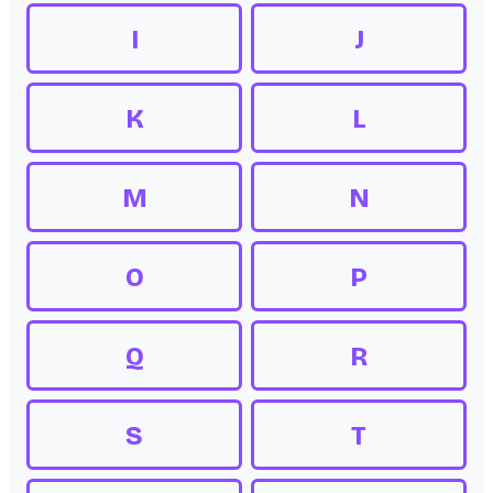
I
J
K
L
M
N
O
P
Q
R
S
T