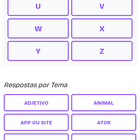
U
V
W
X
Y
Z
Respostas por Tema
ADJETIVO
ANIMAL
APP OU SITE
ATOR