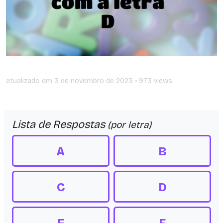
atualizado em
3 de novembro de 2023
• 973 views
Lista de Respostas
(por letra)
A
B
C
D