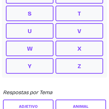
S
T
U
V
W
X
Y
Z
Respostas por Tema
ADJETIVO
ANIMAL