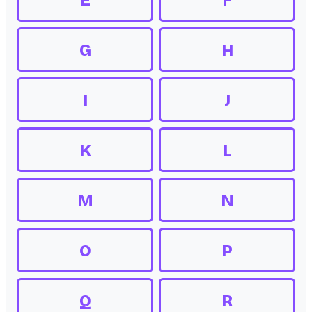
E
F
G
H
I
J
K
L
M
N
O
P
Q
R