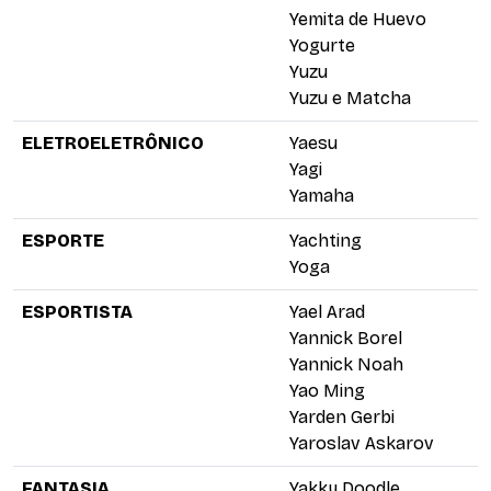
Yemita de Huevo
Yogurte
Yuzu
Yuzu e Matcha
ELETROELETRÔNICO
Yaesu
Yagi
Yamaha
ESPORTE
Yachting
Yoga
ESPORTISTA
Yael Arad
Yannick Borel
Yannick Noah
Yao Ming
Yarden Gerbi
Yaroslav Askarov
FANTASIA
Yakky Doodle