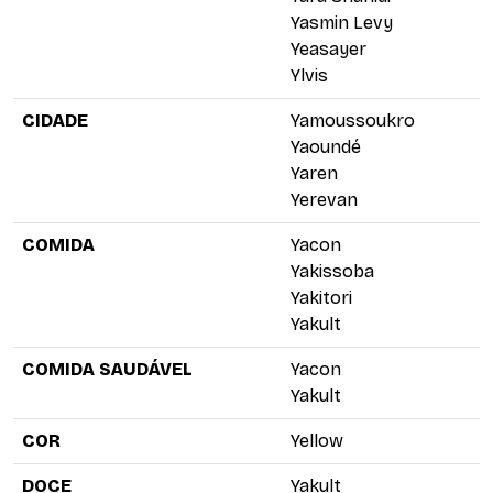
Yasmin Levy
Yeasayer
Ylvis
CIDADE
Yamoussoukro
Yaoundé
Yaren
Yerevan
COMIDA
Yacon
Yakissoba
Yakitori
Yakult
COMIDA SAUDÁVEL
Yacon
Yakult
COR
Yellow
DOCE
Yakult