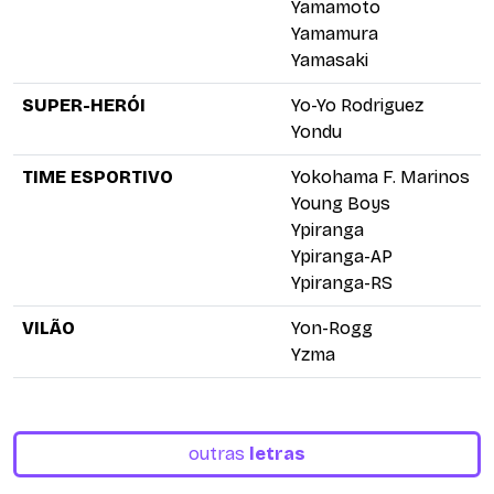
Yamamoto
Yamamura
Yamasaki
SUPER-HERÓI
Yo-Yo Rodriguez
Yondu
TIME ESPORTIVO
Yokohama F. Marinos
Young Boys
Ypiranga
Ypiranga-AP
Ypiranga-RS
VILÃO
Yon-Rogg
Yzma
outras
letras