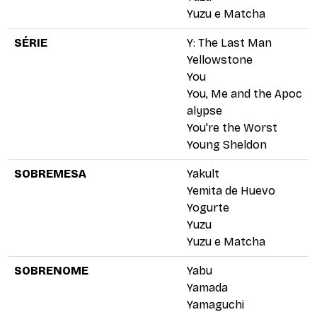
Yuzu e Matcha
SÉRIE
Y: The Last Man
Yellowstone
You
You, Me and the Apoc
alypse
You're the Worst
Young Sheldon
SOBREMESA
Yakult
Yemita de Huevo
Yogurte
Yuzu
Yuzu e Matcha
SOBRENOME
Yabu
Yamada
Yamaguchi