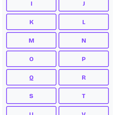
I
J
K
L
M
N
O
P
Q
R
S
T
U
V