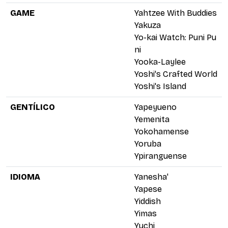
GAME
Yahtzee With Buddies
Yakuza
Yo-kai Watch: Puni Pu
ni
Yooka-Laylee
Yoshi's Crafted World
Yoshi's Island
GENTÍLICO
Yapeyueno
Yemenita
Yokohamense
Yoruba
Ypiranguense
IDIOMA
Yanesha'
Yapese
Yiddish
Yimas
Yuchi