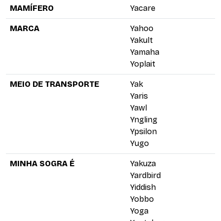
MAMÍFERO
Yacare
MARCA
Yahoo
Yakult
Yamaha
Yoplait
MEIO DE TRANSPORTE
Yak
Yaris
Yawl
Yngling
Ypsilon
Yugo
MINHA SOGRA É
Yakuza
Yardbird
Yiddish
Yobbo
Yoga