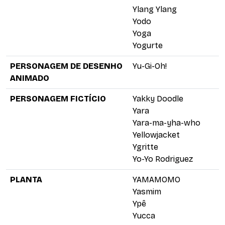
Ylang Ylang
Yodo
Yoga
Yogurte
PERSONAGEM DE DESENHO
Yu-Gi-Oh!
ANIMADO
PERSONAGEM FICTÍCIO
Yakky Doodle
Yara
Yara-ma-yha-who
Yellowjacket
Ygritte
Yo-Yo Rodriguez
PLANTA
YAMAMOMO
Yasmim
Ypê
Yucca