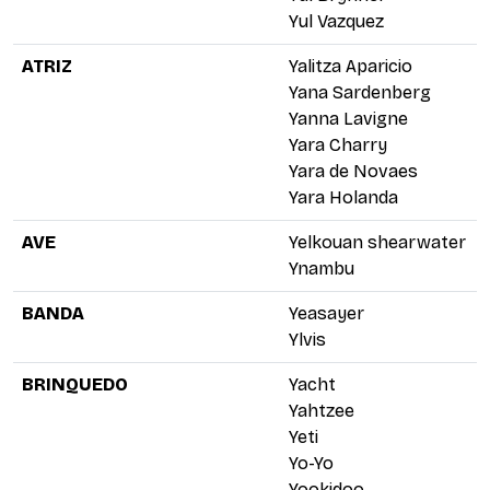
Yul Vazquez
ATRIZ
Yalitza Aparicio
Yana Sardenberg
Yanna Lavigne
Yara Charry
Yara de Novaes
Yara Holanda
AVE
Yelkouan shearwater
Ynambu
BANDA
Yeasayer
Ylvis
BRINQUEDO
Yacht
Yahtzee
Yeti
Yo-Yo
Yookidoo