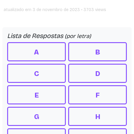
atualizado em
3 de novembro de 2023
• 3703 views
Lista de Respostas
(por letra)
A
B
C
D
E
F
G
H