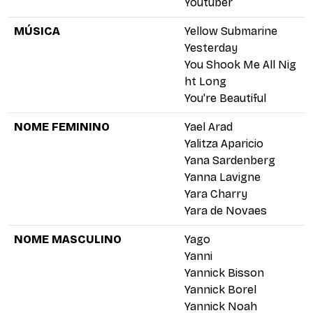
Youtuber
MÚSICA
Yellow Submarine
Yesterday
You Shook Me All Nig
ht Long
You're Beautiful
NOME FEMININO
Yael Arad
Yalitza Aparicio
Yana Sardenberg
Yanna Lavigne
Yara Charry
Yara de Novaes
NOME MASCULINO
Yago
Yanni
Yannick Bisson
Yannick Borel
Yannick Noah