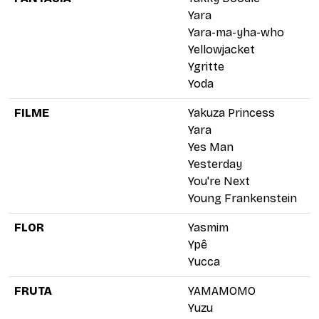
Yara
Yara-ma-yha-who
Yellowjacket
Ygritte
Yoda
FILME
Yakuza Princess
Yara
Yes Man
Yesterday
You're Next
Young Frankenstein
FLOR
Yasmim
Ypê
Yucca
FRUTA
YAMAMOMO
Yuzu