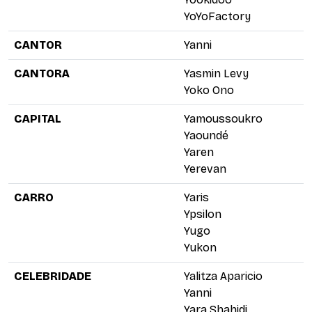
YoYoFactory
CANTOR
Yanni
CANTORA
Yasmin Levy
Yoko Ono
CAPITAL
Yamoussoukro
Yaoundé
Yaren
Yerevan
CARRO
Yaris
Ypsilon
Yugo
Yukon
CELEBRIDADE
Yalitza Aparicio
Yanni
Yara Shahidi