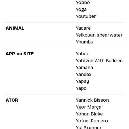
Yobbo
Yoga
Youtuber
ANIMAL
Yacare
Yelkouan shearwater
Ynambu
APP ou SITE
Yahoo
Yahtzee With Buddies
Yamaha
Yandex
Yapay
Yapo
ATOR
Yannick Bisson
Ygor Marçal
Yohan Blake
Yotuel Romero
Yul Brynner