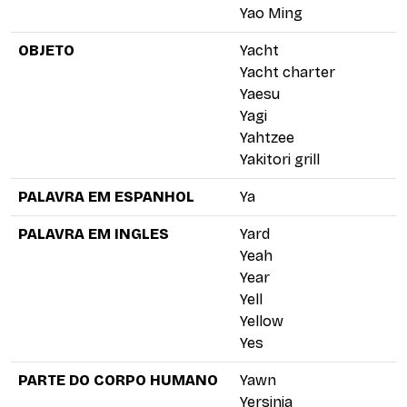
Yao Ming
OBJETO
Yacht
Yacht charter
Yaesu
Yagi
Yahtzee
Yakitori grill
PALAVRA EM ESPANHOL
Ya
PALAVRA EM INGLES
Yard
Yeah
Year
Yell
Yellow
Yes
PARTE DO CORPO HUMANO
Yawn
Yersinia