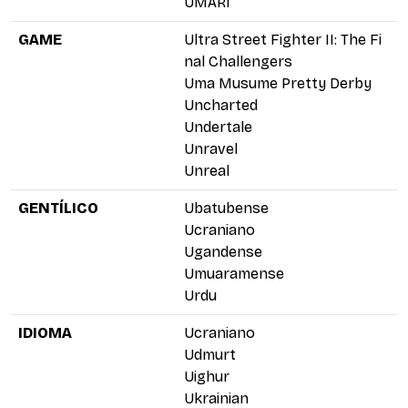
UMARÍ
GAME
Ultra Street Fighter II: The Fi
nal Challengers
Uma Musume Pretty Derby
Uncharted
Undertale
Unravel
Unreal
GENTÍLICO
Ubatubense
Ucraniano
Ugandense
Umuaramense
Urdu
IDIOMA
Ucraniano
Udmurt
Uighur
Ukrainian