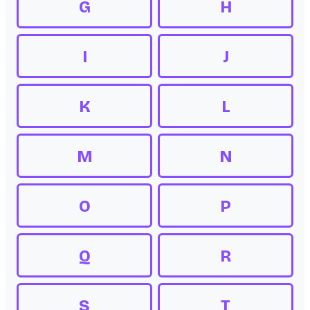
G
H
I
J
K
L
M
N
O
P
Q
R
S
T