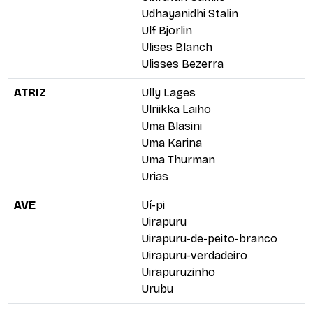
Udhayanidhi Stalin
Ulf Bjorlin
Ulises Blanch
Ulisses Bezerra
ATRIZ
Ully Lages
Ulriikka Laiho
Uma Blasini
Uma Karina
Uma Thurman
Urias
AVE
Uí-pi
Uirapuru
Uirapuru-de-peito-branco
Uirapuru-verdadeiro
Uirapuruzinho
Urubu