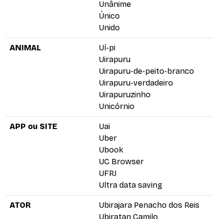
Unânime
Único
Unido
ANIMAL
Uí-pi
Uirapuru
Uirapuru-de-peito-branco
Uirapuru-verdadeiro
Uirapuruzinho
Unicórnio
APP ou SITE
Uai
Uber
Ubook
UC Browser
UFRJ
Ultra data saving
ATOR
Ubirajara Penacho dos Reis
Ubiratan Camilo