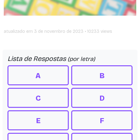
atualizado em
3 de novembro de 2023
• 10233 views
Lista de Respostas
(por letra)
A
B
C
D
E
F