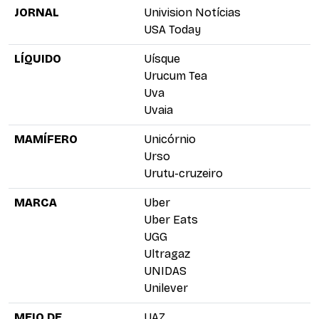
JORNAL
Univision Notícias
USA Today
LÍQUIDO
Uísque
Urucum Tea
Uva
Uvaia
MAMÍFERO
Unicórnio
Urso
Urutu-cruzeiro
MARCA
Uber
Uber Eats
UGG
Ultragaz
UNIDAS
Unilever
MEIO DE
UAZ