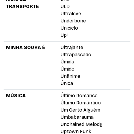
TRANSPORTE
ULD
Ultraleve
Underbone
Uniciclo
Up!
MINHA SOGRA É
Ultrajante
Ultrapassado
Úmida
Úmido
Unânime
Única
MÚSICA
Último Romance
Último Romântico
Um Certo Alguém
Umbabarauma
Unchained Melody
Uptown Funk