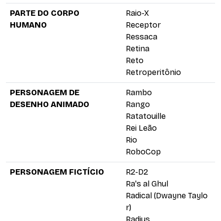
PARTE DO CORPO
Raio-X
HUMANO
Receptor
Ressaca
Retina
Reto
Retroperitônio
PERSONAGEM DE
Rambo
DESENHO ANIMADO
Rango
Ratatouille
Rei Leão
Rio
RoboCop
PERSONAGEM FICTÍCIO
R2-D2
Ra's al Ghul
Radical (Dwayne Taylo
r)
Radius