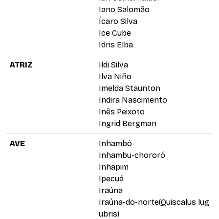
Iano Salomão
Ícaro Silva
Ice Cube
Idris Elba
ATRIZ
Ildi Silva
Ilva Niño
Imelda Staunton
Indira Nascimento
Inês Peixoto
Ingrid Bergman
AVE
Inhambó
Inhambu-chororó
Inhapim
Ipecuá
Iraúna
Iraúna-do-norte(Quiscalus lug
ubris)