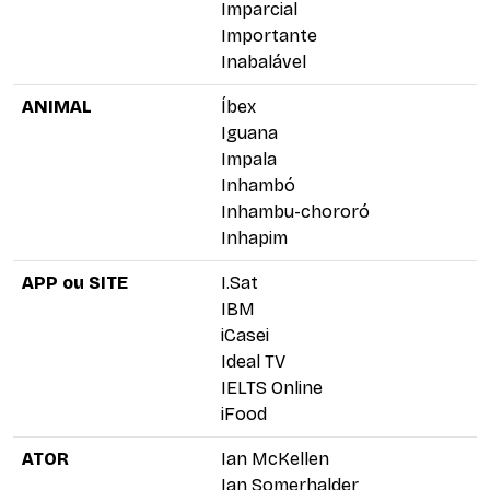
Imparcial
Importante
Inabalável
ANIMAL
Íbex
Iguana
Impala
Inhambó
Inhambu-chororó
Inhapim
APP ou SITE
I.Sat
IBM
iCasei
Ideal TV
IELTS Online
iFood
ATOR
Ian McKellen
Ian Somerhalder