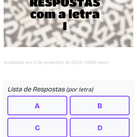
atualizado em
3 de novembro de 2023
• 14691 views
Lista de Respostas
(por letra)
A
B
C
D