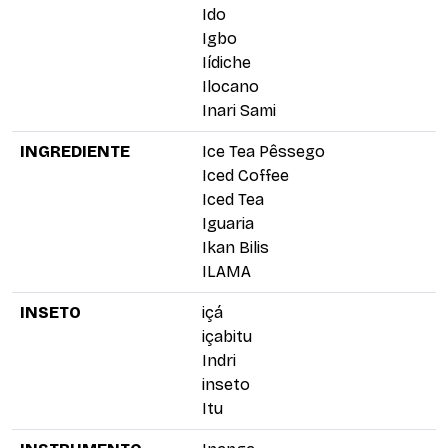
Ido
Igbo
Iídiche
Ilocano
Inari Sami
INGREDIENTE
Ice Tea Pêssego
Iced Coffee
Iced Tea
Iguaria
Ikan Bilis
ILAMA
INSETO
içá
içabitu
Indri
inseto
Itu