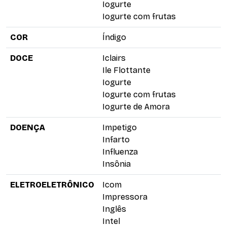
Iogurte
Iogurte com frutas
COR
Índigo
DOCE
Iclairs
Ile Flottante
Iogurte
Iogurte com frutas
Iogurte de Amora
DOENÇA
Impetigo
Infarto
Influenza
Insônia
ELETROELETRÔNICO
Icom
Impressora
Inglês
Intel