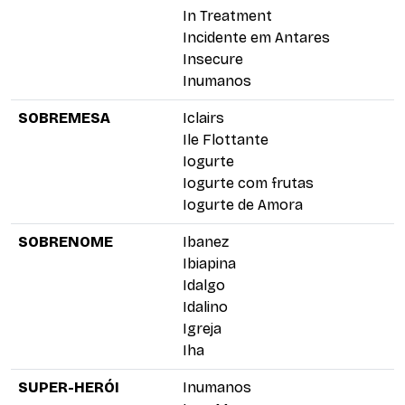
In Treatment
Incidente em Antares
Insecure
Inumanos
SOBREMESA
Iclairs
Ile Flottante
Iogurte
Iogurte com frutas
Iogurte de Amora
SOBRENOME
Ibanez
Ibiapina
Idalgo
Idalino
Igreja
Iha
SUPER-HERÓI
Inumanos