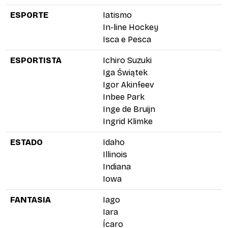
ESPORTE
Iatismo
In-line Hockey
Isca e Pesca
ESPORTISTA
Ichiro Suzuki
Iga Świątek
Igor Akinfeev
Inbee Park
Inge de Bruijn
Ingrid Klimke
ESTADO
Idaho
Illinois
Indiana
Iowa
FANTASIA
Iago
Iara
Ícaro