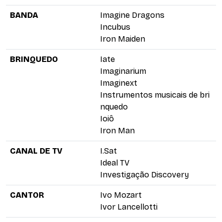
BANDA
Imagine Dragons
Incubus
Iron Maiden
BRINQUEDO
Iate
Imaginarium
Imaginext
Instrumentos musicais de bri
nquedo
Ioiô
Iron Man
CANAL DE TV
I.Sat
Ideal TV
Investigação Discovery
CANTOR
Ivo Mozart
Ivor Lancellotti