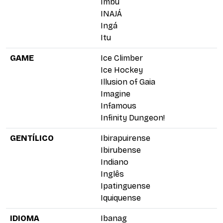
Imbu
INAJÁ
Ingá
Itu
GAME
Ice Climber
Ice Hockey
Illusion of Gaia
Imagine
Infamous
Infinity Dungeon!
GENTÍLICO
Ibirapuirense
Ibirubense
Indiano
Inglês
Ipatinguense
Iquiquense
IDIOMA
Ibanag