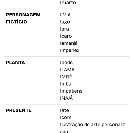
Infarto
PERSONAGEM
I.M.A.
FICTÍCIO
Iago
Iara
Ícaro
Iemanjá
Imperiex
PLANTA
Iberis
ILAMA
IMBÉ
Imbu
Impatiens
INAJÁ
PRESENTE
Iate
Icom
Ilustração de arte personaliz
ada