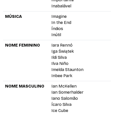
Inabalável
MÚSICA
Imagine
In the End
Índios
Inútil
NOME FEMININO
Iara Rennó
Iga Świątek
Ildi Silva
Ilva Niño
Imelda Staunton
Inbee Park
NOME MASCULINO
Ian McKellen
Ian Somerhalder
Iano Salomão
Ícaro Silva
Ice Cube