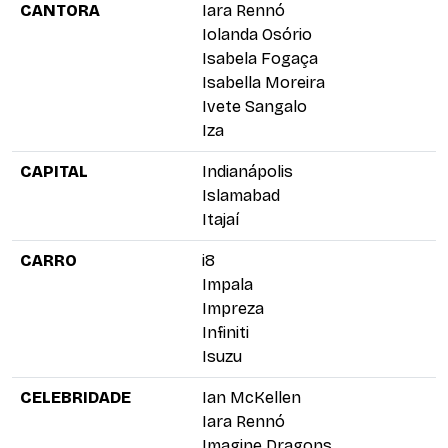
CANTORA
Iara Rennó
Iolanda Osório
Isabela Fogaça
Isabella Moreira
Ivete Sangalo
Iza
CAPITAL
Indianápolis
Islamabad
Itajaí
CARRO
i8
Impala
Impreza
Infiniti
Isuzu
CELEBRIDADE
Ian McKellen
Iara Rennó
Imagine Dragons