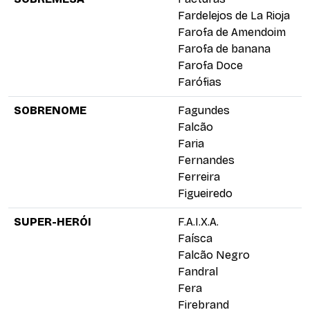
Fardelejos de La Rioja
Farofa de Amendoim
Farofa de banana
Farofa Doce
Farófias
SOBRENOME
Fagundes
Falcão
Faria
Fernandes
Ferreira
Figueiredo
SUPER-HERÓI
F.A.I.X.A.
Faísca
Falcão Negro
Fandral
Fera
Firebrand