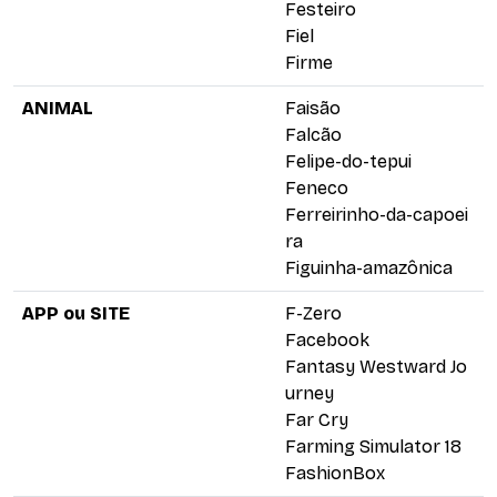
Festeiro
Fiel
Firme
ANIMAL
Faisão
Falcão
Felipe-do-tepui
Feneco
Ferreirinho-da-capoei
ra
Figuinha-amazônica
APP ou SITE
F-Zero
Facebook
Fantasy Westward Jo
urney
Far Cry
Farming Simulator 18
FashionBox