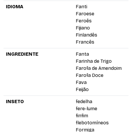
IDIOMA
Fanti
Faroese
Feroês
Fijiano
Finlandês
Francês
INGREDIENTE
Fanta
Farinha de Trigo
Farofa de Amendoim
Farofa Doce
Fava
Feijão
INSETO
fedelha
fere-lume
finfim
flebotomíneos
Formiga