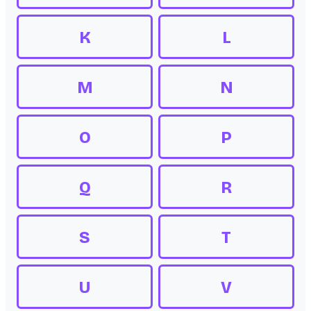
K
L
M
N
O
P
Q
R
S
T
U
V