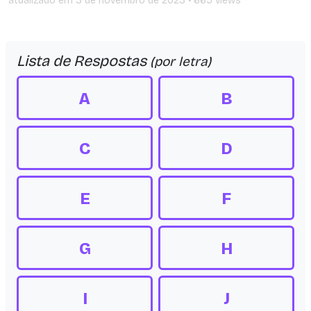
atualizado em
3 de novembro de 2023
• 665 views
Lista de Respostas
(por letra)
A
B
C
D
E
F
G
H
I
J