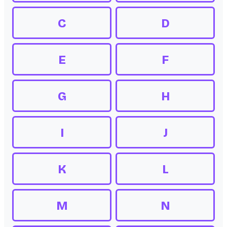
C
D
E
F
G
H
I
J
K
L
M
N