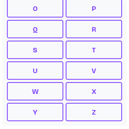
O
P
Q
R
S
T
U
V
W
X
Y
Z