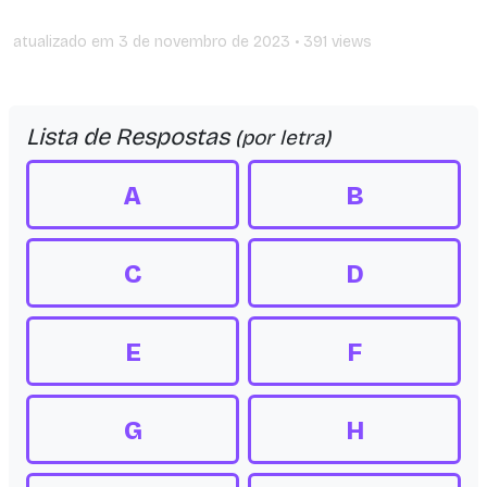
atualizado em
3 de novembro de 2023
• 391 views
Lista de Respostas
(por letra)
A
B
C
D
E
F
G
H