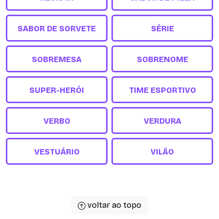
SABOR DE SORVETE
SÉRIE
SOBREMESA
SOBRENOME
SUPER-HERÓI
TIME ESPORTIVO
VERBO
VERDURA
VESTUÁRIO
VILÃO
voltar ao topo