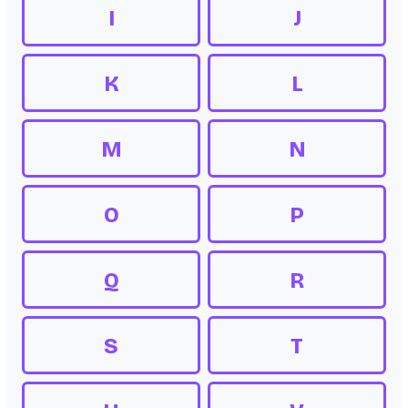
I
J
K
L
M
N
O
P
Q
R
S
T