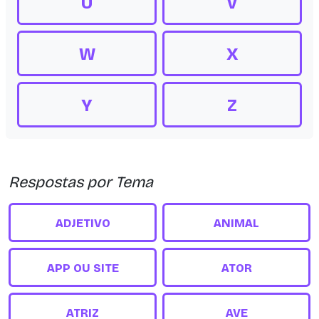
U
V
W
X
Y
Z
Respostas por Tema
ADJETIVO
ANIMAL
APP OU SITE
ATOR
ATRIZ
AVE