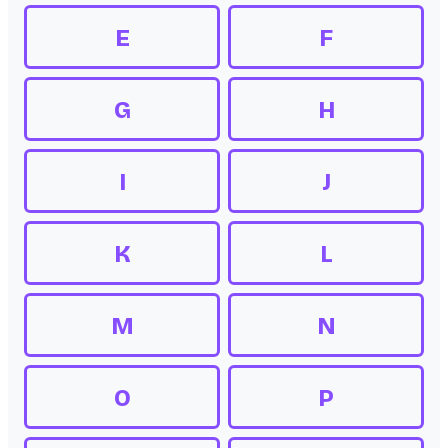
E
F
G
H
I
J
K
L
M
N
O
P