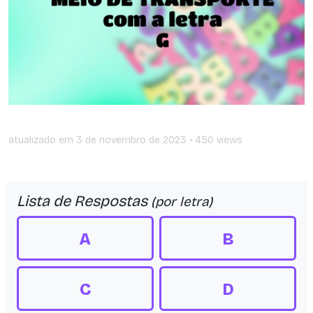
atualizado em
3 de novembro de 2023
• 450 views
Lista de Respostas
(por letra)
A
B
C
D