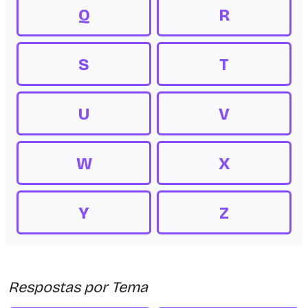
Q
R
S
T
U
V
W
X
Y
Z
Respostas por Tema