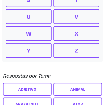
S
T
U
V
W
X
Y
Z
Respostas por Tema
ADJETIVO
ANIMAL
APP OU SITE
ATOR