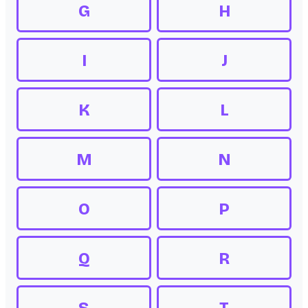
G
H
I
J
K
L
M
N
O
P
Q
R