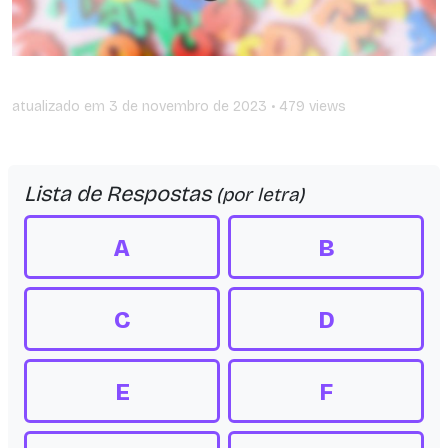
atualizado em
3 de novembro de 2023
• 479 views
Lista de Respostas
(por letra)
A
B
C
D
E
F