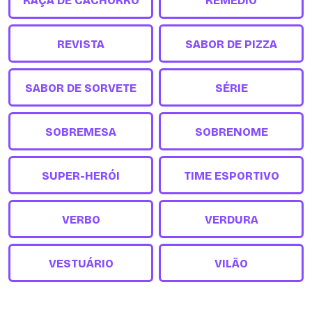
RAÇA DE CACHORRO
REMÉDIO
REVISTA
SABOR DE PIZZA
SABOR DE SORVETE
SÉRIE
SOBREMESA
SOBRENOME
SUPER-HERÓI
TIME ESPORTIVO
VERBO
VERDURA
VESTUÁRIO
VILÃO