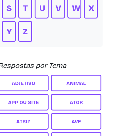
S
T
U
V
W
X
Y
Z
Respostas por Tema
ADJETIVO
ANIMAL
APP OU SITE
ATOR
ATRIZ
AVE