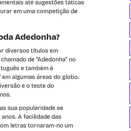
mentais até sugestões táticas
nturar em uma competição de
ioda Adedonha?
r diversos títulos em
 é chamado de “Adedonha” no
ortuguês e também é
em algumas áreas do globo.
iversão e o teste do
mos.
mas sua popularidade se
anos. A facilidade das
 com letras tornaram-no um