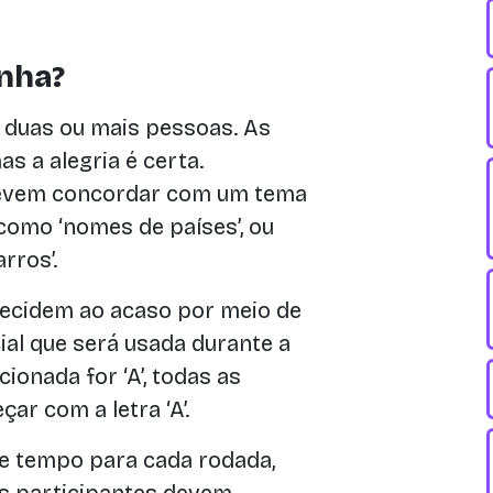
nha?
r duas ou mais pessoas. As
as a alegria é certa.
evem concordar com um tema
 como ‘nomes de países’, ou
rros’.
ecidem ao acaso por meio de
cial que será usada durante a
cionada for ‘A’, todas as
r com a letra ‘A’.
de tempo para cada rodada,