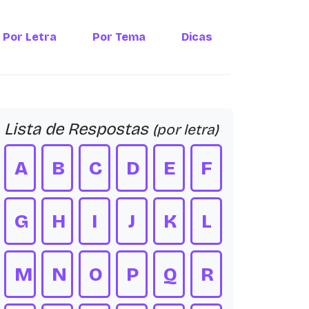
Por Letra
Por Tema
Dicas
Lista de Respostas
(por letra)
A
B
C
D
E
F
G
H
I
J
K
L
M
N
O
P
Q
R