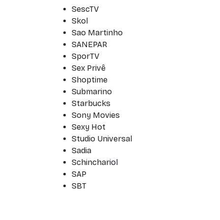
SescTV
Skol
Sao Martinho
SANEPAR
SporTV
Sex Privê
Shoptime
Submarino
Starbucks
Sony Movies
Sexy Hot
Studio Universal
Sadia
Schinchariol
SAP
SBT