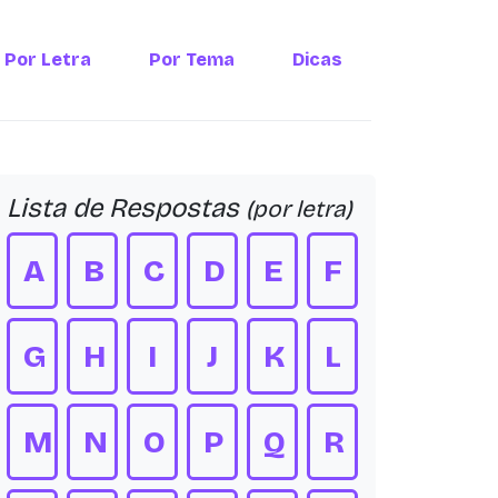
Por Letra
Por Tema
Dicas
Lista de Respostas
(por letra)
A
B
C
D
E
F
G
H
I
J
K
L
M
N
O
P
Q
R