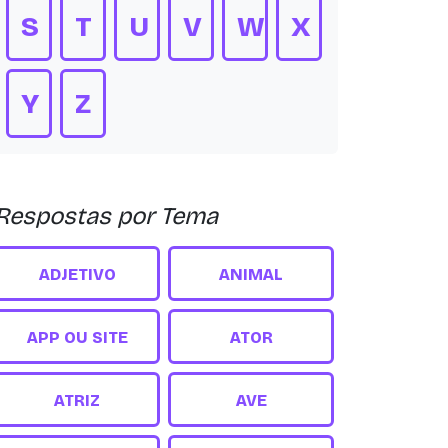
S
T
U
V
W
X
Y
Z
Respostas por Tema
ADJETIVO
ANIMAL
APP OU SITE
ATOR
ATRIZ
AVE