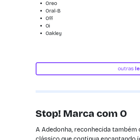
Oreo
Oral-B
Off
Oi
Oakley
outras
l
Stop! Marca com O
A Adedonha, reconhecida também 
clássico que continua encantando j