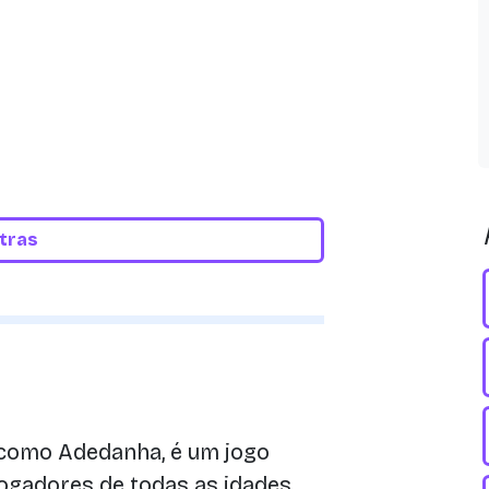
etras
como Adedanha, é um jogo
ogadores de todas as idades.