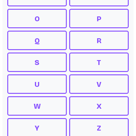
O
P
Q
R
S
T
U
V
W
X
Y
Z