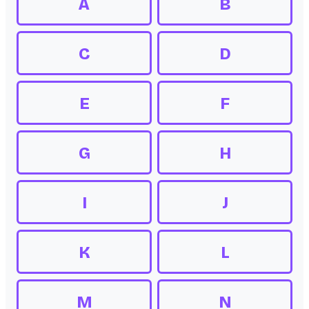
A
B
C
D
E
F
G
H
I
J
K
L
M
N