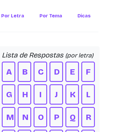
Por Letra
Por Tema
Dicas
Lista de Respostas
(por letra)
A
B
C
D
E
F
G
H
I
J
K
L
M
N
O
P
Q
R