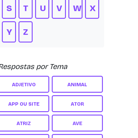
S
T
U
V
W
X
Y
Z
Respostas por Tema
ADJETIVO
ANIMAL
APP OU SITE
ATOR
ATRIZ
AVE