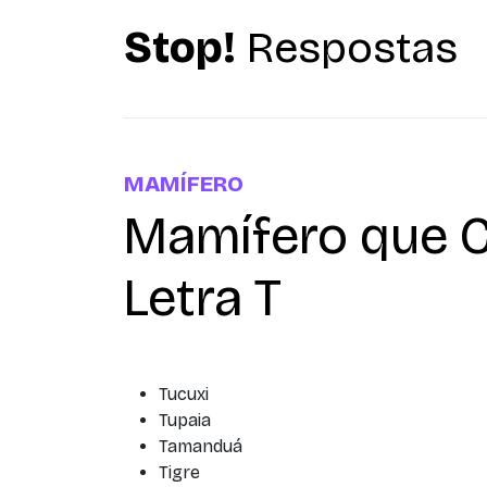
Stop!
Respostas
MAMÍFERO
Mamífero que 
Letra T
Tucuxi
Tupaia
Tamanduá
Tigre