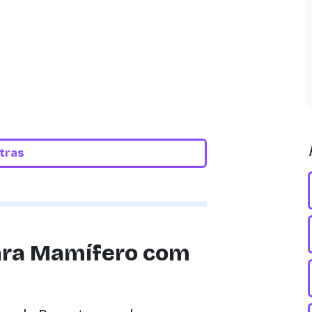
etras
ara Mamífero com