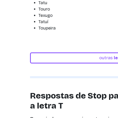
Tatu
Touro
Texugo
Tatuí
Toupeira
outras
l
Respostas de Stop p
a letra T