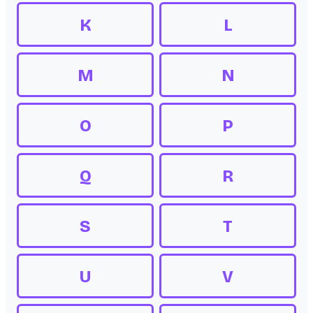
K
L
M
N
O
P
Q
R
S
T
U
V