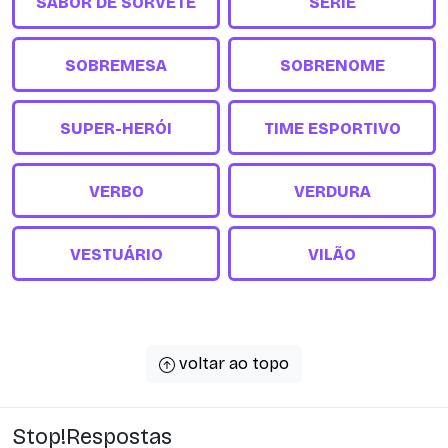
SABOR DE SORVETE
SÉRIE
SOBREMESA
SOBRENOME
SUPER-HERÓI
TIME ESPORTIVO
VERBO
VERDURA
VESTUÁRIO
VILÃO
voltar ao topo
Stop!Respostas