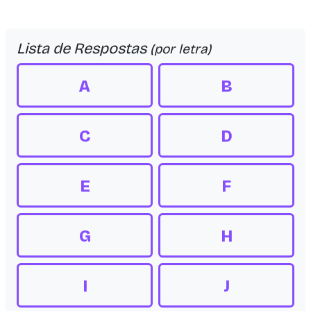
Lista de Respostas
(por letra)
A
B
C
D
E
F
G
H
I
J