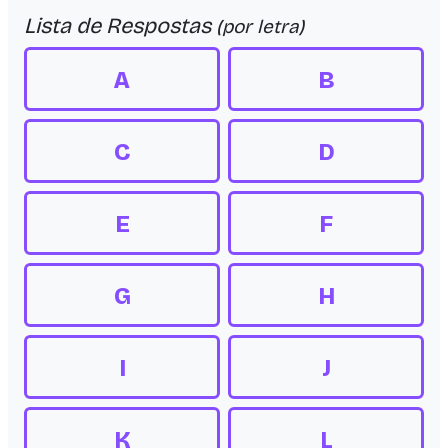
Lista de Respostas
(por letra)
A
B
C
D
E
F
G
H
I
J
K
L