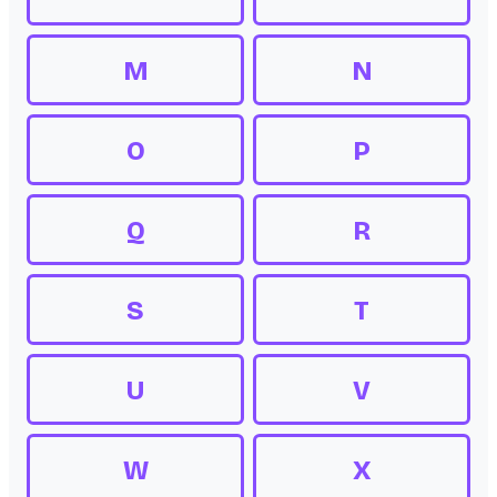
M
N
O
P
Q
R
S
T
U
V
W
X