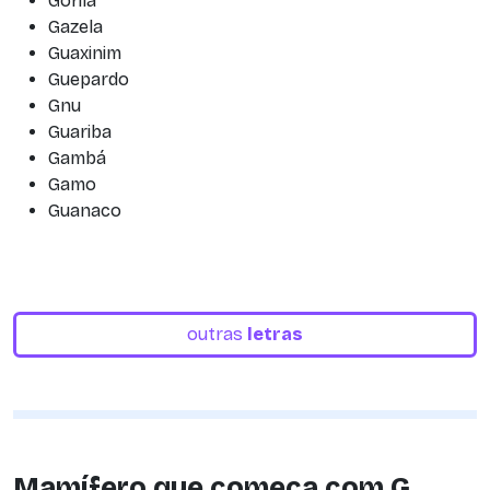
Gorila
Gazela
Guaxinim
Guepardo
Gnu
Guariba
Gambá
Gamo
Guanaco
outras
letras
Mamífero que começa com G