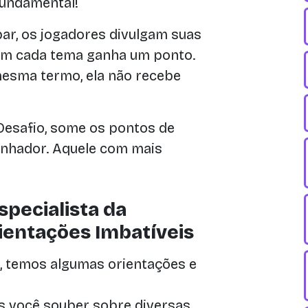
 fundamental!
ar, os jogadores divulgam suas
 em cada tema ganha um ponto.
esma termo, ela não recebe
esafio, some os pontos de
anhador. Aquele com mais
pecialista da
entações Imbatíveis
, temos algumas orientações e
 você souber sobre diversas