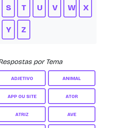
S
T
U
V
W
X
Y
Z
Respostas por Tema
ADJETIVO
ANIMAL
APP OU SITE
ATOR
ATRIZ
AVE