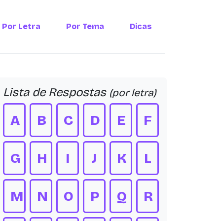
Por Letra
Por Tema
Dicas
Lista de Respostas
(por letra)
A
B
C
D
E
F
G
H
I
J
K
L
M
N
O
P
Q
R