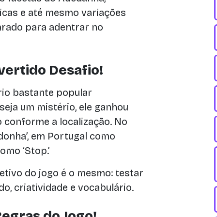
áticas e até mesmo variações
parado para adentrar no
vertido Desafio!
io bastante popular
eja um mistério, ele ganhou
 conforme a localização. No
edonha’, em Portugal como
omo ‘Stop.’
tivo do jogo é o mesmo: testar
o, criatividade e vocabulário.
egras do Jogo!