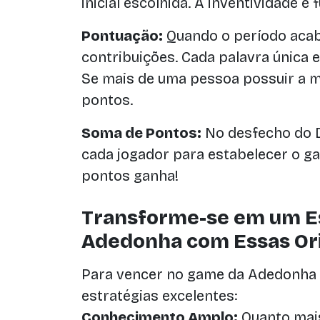
inicial escolhida. A inventividade é
Pontuação:
Quando o período acab
contribuições. Cada palavra única
Se mais de uma pessoa possuir a m
pontos.
Soma de Pontos:
No desfecho do D
cada jogador para estabelecer o g
pontos ganha!
Transforme-se em um Es
Adedonha com Essas Ori
Para vencer no game da Adedonha 
estratégias excelentes:
Conhecimento Amplo:
Quanto mais