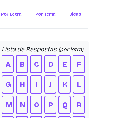
Por Letra
Por Tema
Dicas
Lista de Respostas
(por letra)
A
B
C
D
E
F
G
H
I
J
K
L
M
N
O
P
Q
R