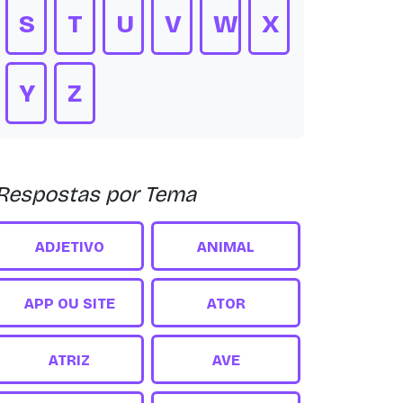
S
T
U
V
W
X
Y
Z
Respostas por Tema
ADJETIVO
ANIMAL
APP OU SITE
ATOR
ATRIZ
AVE