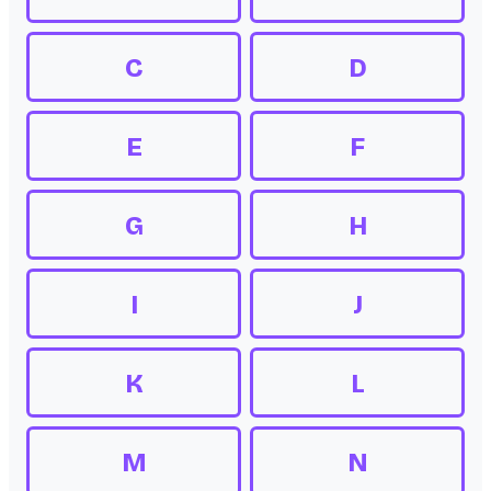
C
D
E
F
G
H
I
J
K
L
M
N