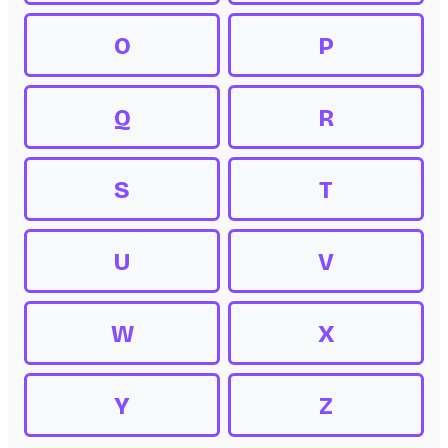
O
P
Q
R
S
T
U
V
W
X
Y
Z