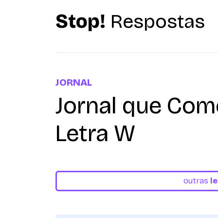
Stop!
Respostas
JORNAL
Jornal que Co
Letra W
outras
l