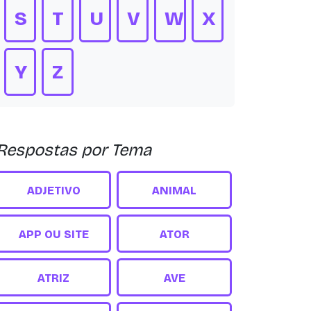
S
T
U
V
W
X
Y
Z
Respostas por Tema
ADJETIVO
ANIMAL
APP OU SITE
ATOR
ATRIZ
AVE