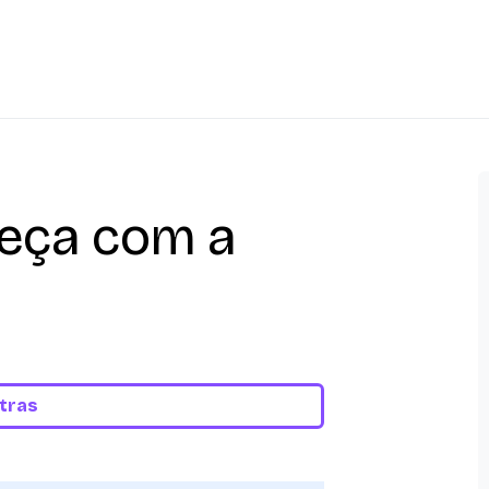
meça com a
etras