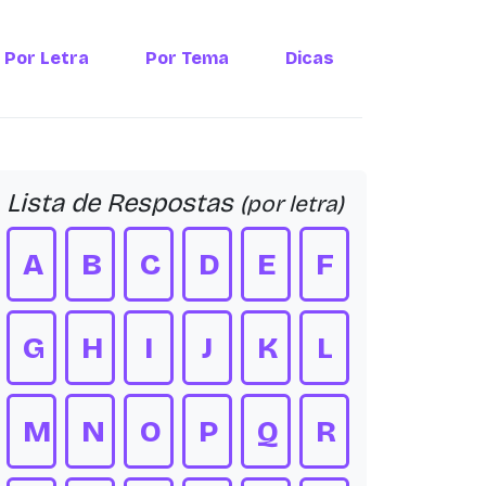
Por Letra
Por Tema
Dicas
Lista de Respostas
(por letra)
A
B
C
D
E
F
G
H
I
J
K
L
M
N
O
P
Q
R