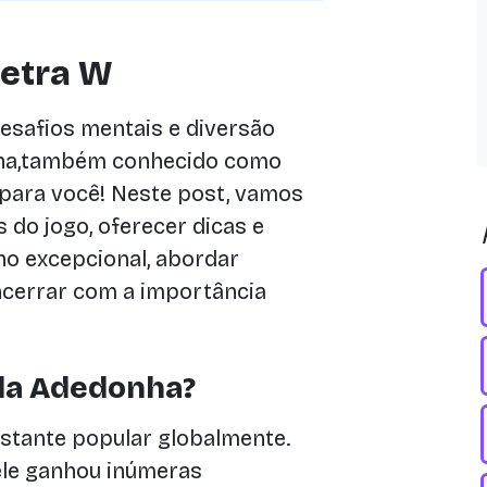
letra W
desafios mentais e diversão
nha,também conhecido como
 para você! Neste post, vamos
s do jogo, oferecer dicas e
o excepcional, abordar
ncerrar com a importância
da Adedonha?
astante popular globalmente.
ele ganhou inúmeras