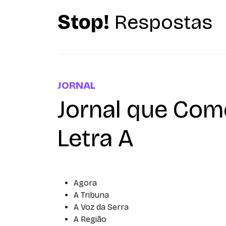
Stop!
Respostas
JORNAL
Jornal que Co
Letra A
Agora
A Tribuna
A Voz da Serra
A Região