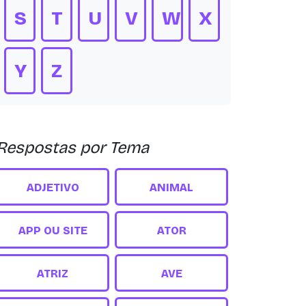
S
T
U
V
W
X
Y
Z
Respostas por Tema
ADJETIVO
ANIMAL
APP OU SITE
ATOR
ATRIZ
AVE