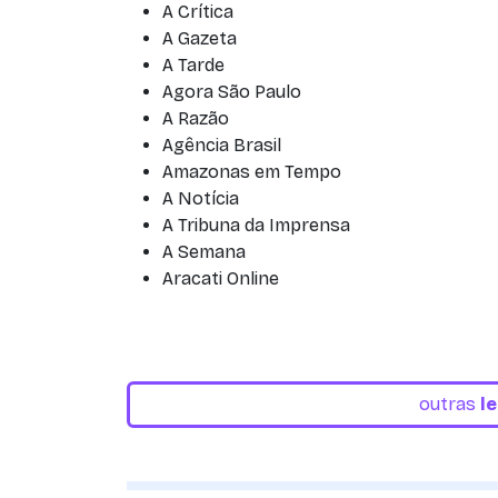
A Crítica
A Gazeta
A Tarde
Agora São Paulo
A Razão
Agência Brasil
Amazonas em Tempo
A Notícia
A Tribuna da Imprensa
A Semana
Aracati Online
outras
l