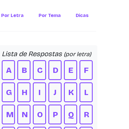
Por Letra
Por Tema
Dicas
Lista de Respostas
(por letra)
A
B
C
D
E
F
G
H
I
J
K
L
M
N
O
P
Q
R