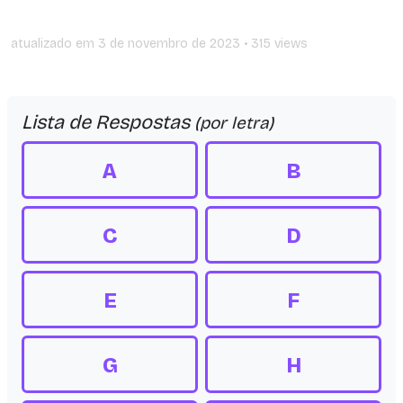
atualizado em
3 de novembro de 2023
• 315 views
Lista de Respostas
(por letra)
A
B
C
D
E
F
G
H