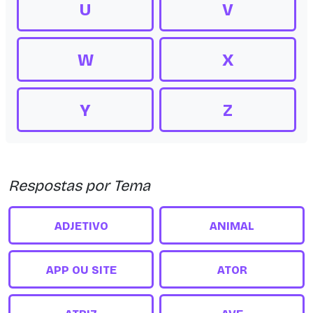
U
V
W
X
Y
Z
Respostas por Tema
ADJETIVO
ANIMAL
APP OU SITE
ATOR