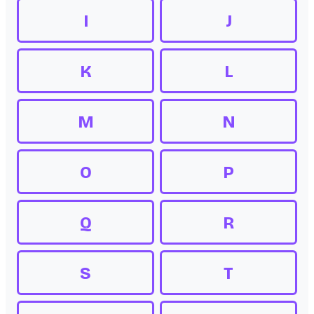
I
J
K
L
M
N
O
P
Q
R
S
T