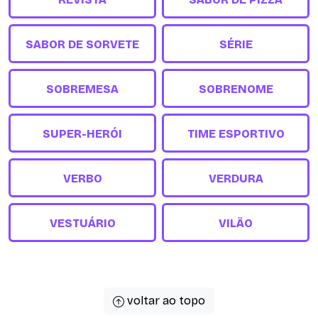
SABOR DE SORVETE
SÉRIE
SOBREMESA
SOBRENOME
SUPER-HERÓI
TIME ESPORTIVO
VERBO
VERDURA
VESTUÁRIO
VILÃO
voltar ao topo