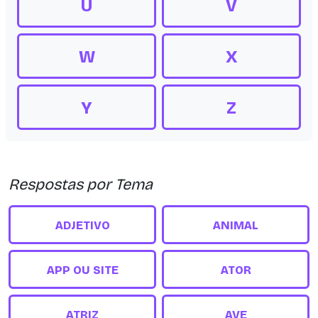
U
V
W
X
Y
Z
Respostas por Tema
ADJETIVO
ANIMAL
APP OU SITE
ATOR
ATRIZ
AVE