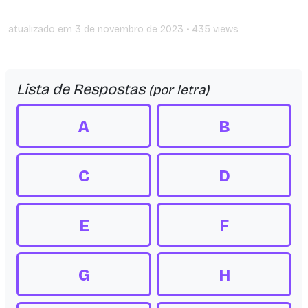
atualizado em
3 de novembro de 2023
• 435 views
Lista de Respostas
(por letra)
A
B
C
D
E
F
G
H