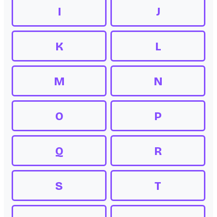
I
J
K
L
M
N
O
P
Q
R
S
T