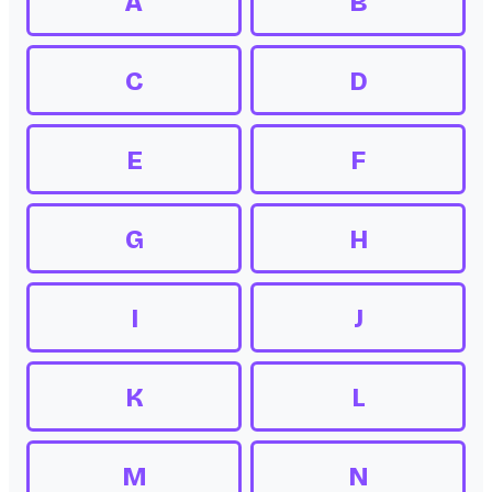
A
B
C
D
E
F
G
H
I
J
K
L
M
N