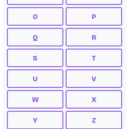
O
P
Q
R
S
T
U
V
W
X
Y
Z