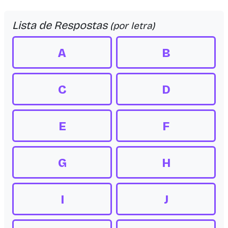
Lista de Respostas
(por letra)
A
B
C
D
E
F
G
H
I
J