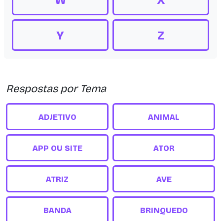
W
X
Y
Z
Respostas por Tema
ADJETIVO
ANIMAL
APP OU SITE
ATOR
ATRIZ
AVE
BANDA
BRINQUEDO