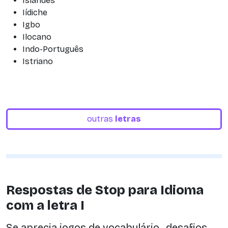
Islandês
Iídiche
Igbo
Ilocano
Indo-Português
Istriano
outras
letras
Respostas de Stop para Idioma
com a letra I
Se aprecia jogos de vocabulário , desafios