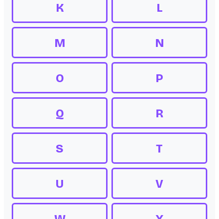
K
L
M
N
O
P
Q
R
S
T
U
V