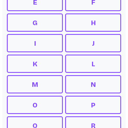
E
F
G
H
I
J
K
L
M
N
O
P
Q
R