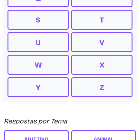
S
T
U
V
W
X
Y
Z
Respostas por Tema
ADJETIVO
ANIMAL