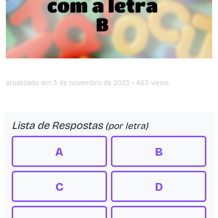
atualizado em
3 de novembro de 2023
• 463 views
Lista de Respostas
(por letra)
A
B
C
D