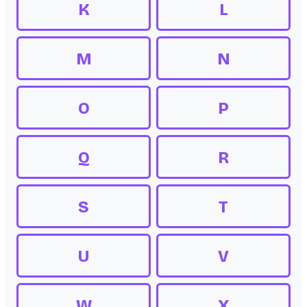
K
L
M
N
O
P
Q
R
S
T
U
V
W
X