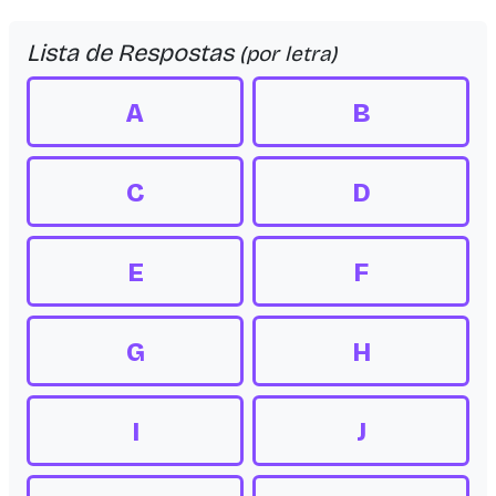
Lista de Respostas
(por letra)
A
B
C
D
E
F
G
H
I
J