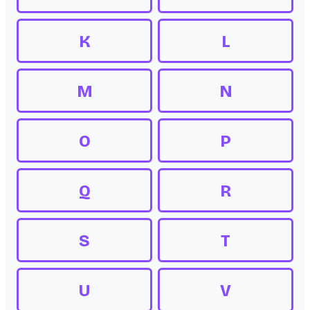
K
L
M
N
O
P
Q
R
S
T
U
V