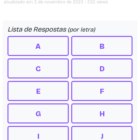
atualizado em
3 de novembro de 2023
• 332 views
Lista de Respostas
(por letra)
A
B
C
D
E
F
G
H
I
J