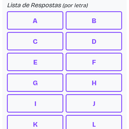
Lista de Respostas
(por letra)
A
B
C
D
E
F
G
H
I
J
K
L