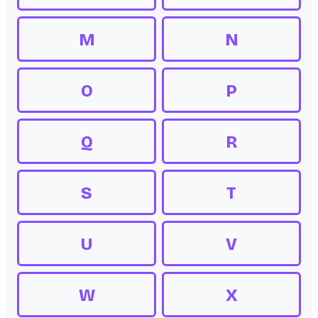
M
N
O
P
Q
R
S
T
U
V
W
X