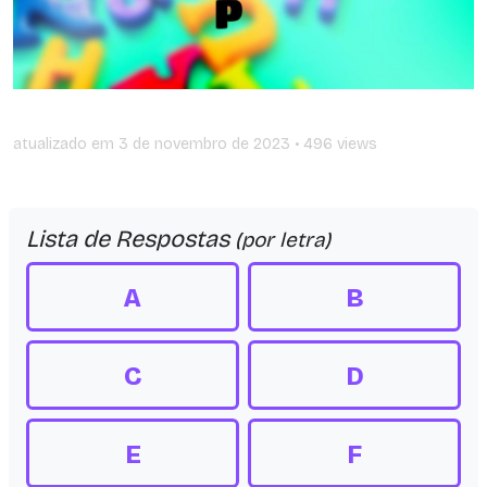
atualizado em
3 de novembro de 2023
• 496 views
Lista de Respostas
(por letra)
A
B
C
D
E
F