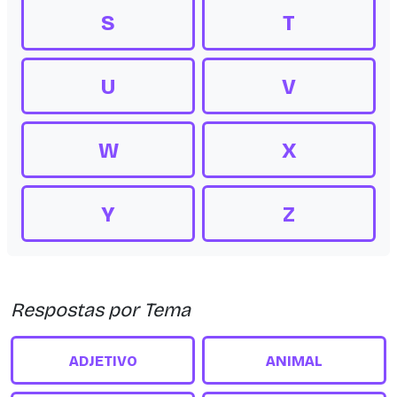
S
T
U
V
W
X
Y
Z
Respostas por Tema
ADJETIVO
ANIMAL