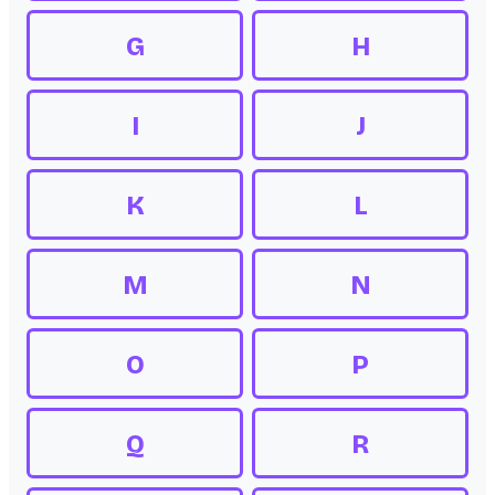
G
H
I
J
K
L
M
N
O
P
Q
R