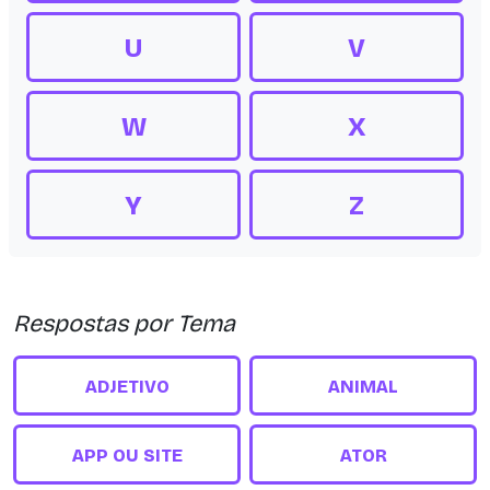
U
V
W
X
Y
Z
Respostas por Tema
ADJETIVO
ANIMAL
APP OU SITE
ATOR