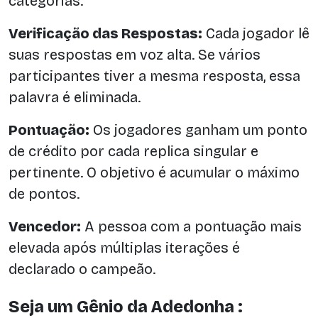
categorias.
Verificação das Respostas:
Cada jogador lê
suas respostas em voz alta. Se vários
participantes tiver a mesma resposta, essa
palavra é eliminada.
Pontuação:
Os jogadores ganham um ponto
de crédito por cada replica singular e
pertinente. O objetivo é acumular o máximo
de pontos.
Vencedor:
A pessoa com a pontuação mais
elevada após múltiplas iterações é
declarado o campeão.
Seja um Gênio da Adedonha :