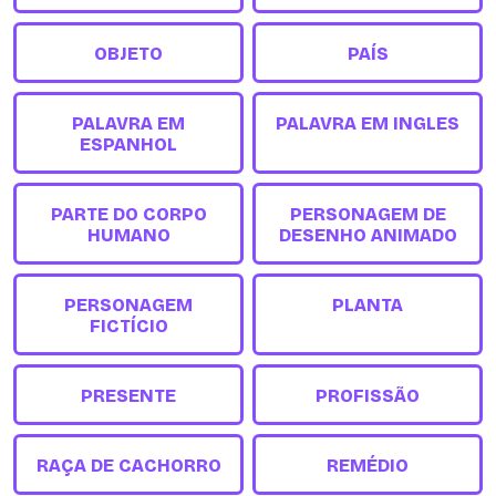
OBJETO
PAÍS
PALAVRA EM
PALAVRA EM INGLES
ESPANHOL
PARTE DO CORPO
PERSONAGEM DE
HUMANO
DESENHO ANIMADO
PERSONAGEM
PLANTA
FICTÍCIO
PRESENTE
PROFISSÃO
RAÇA DE CACHORRO
REMÉDIO