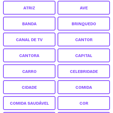
ATRIZ
AVE
BANDA
BRINQUEDO
CANAL DE TV
CANTOR
CANTORA
CAPITAL
CARRO
CELEBRIDADE
CIDADE
COMIDA
COMIDA SAUDÁVEL
COR