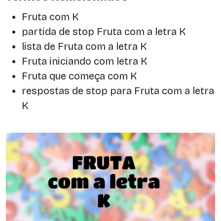
Fruta com K
partida de stop Fruta com a letra K
lista de Fruta com a letra K
Fruta iniciando com letra K
Fruta que começa com K
respostas de stop para Fruta com a letra
K