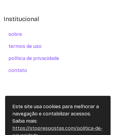
Institucional
sobre
termos de uso
política de privacidade
contato
Este site usa cookies para melhorar a
navegação e contabilizar acessos.
Saiba mais:
https://stoprespostas.com/politica-de-