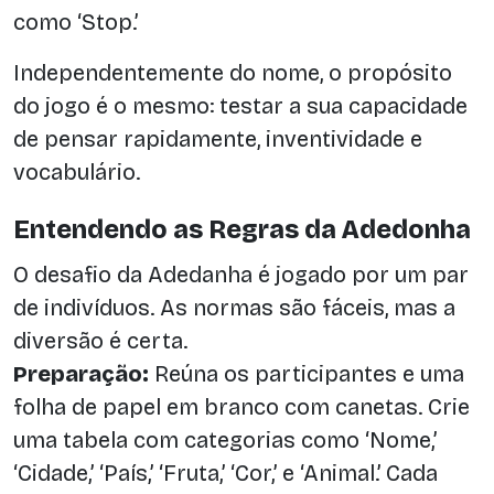
como ‘Stop.’
Independentemente do nome, o propósito
do jogo é o mesmo: testar a sua capacidade
de pensar rapidamente, inventividade e
vocabulário.
Entendendo as Regras da Adedonha
O desafio da Adedanha é jogado por um par
de indivíduos. As normas são fáceis, mas a
diversão é certa.
Preparação:
Reúna os participantes e uma
folha de papel em branco com canetas. Crie
uma tabela com categorias como ‘Nome,’
‘Cidade,’ ‘País,’ ‘Fruta,’ ‘Cor,’ e ‘Animal.’ Cada