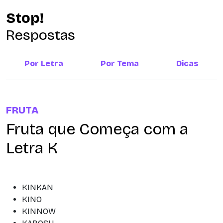
Stop!
Respostas
Por Letra
Por Tema
Dicas
FRUTA
Fruta que Começa com a
Letra K
KINKAN
KINO
KINNOW