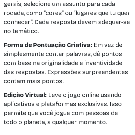
gerais, selecione um assunto para cada
rodada, como “cores” ou “lugares que tu quer
conhecer”. Cada resposta devem adequar-se
no temático.
Forma de Pontuação Criativa:
Em vez de
simplesmente contar palavras, dê pontos
com base na originalidade e inventividade
das respostas. Expressões surpreendentes
contam mais pontos.
Edição Virtual:
Leve o jogo online usando
aplicativos e plataformas exclusivas. Isso
permite que você jogue com pessoas de
todo o planeta, a qualquer momento.