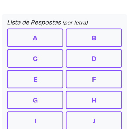
Lista de Respostas
(por letra)
A
B
C
D
E
F
G
H
I
J