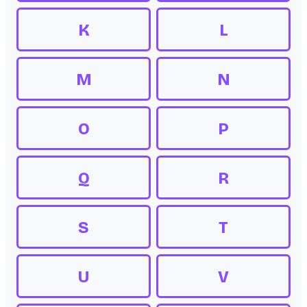
K
L
M
N
O
P
Q
R
S
T
U
V