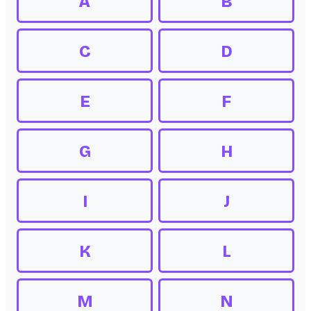
A
B
C
D
E
F
G
H
I
J
K
L
M
N