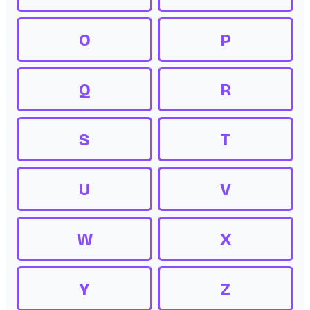
O
P
Q
R
S
T
U
V
W
X
Y
Z