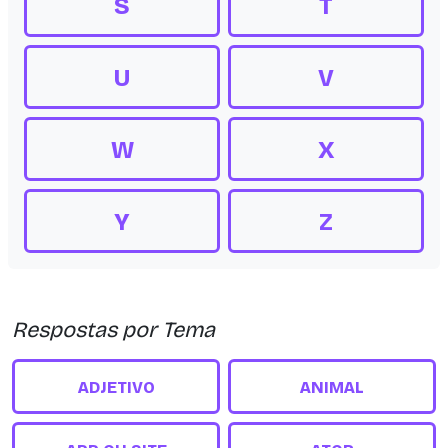
S
T
U
V
W
X
Y
Z
Respostas por Tema
ADJETIVO
ANIMAL