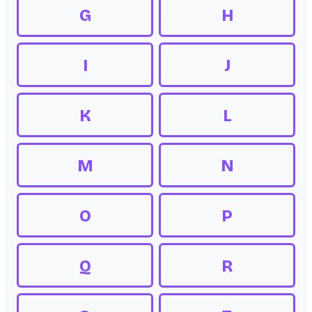
G
H
I
J
K
L
M
N
O
P
Q
R