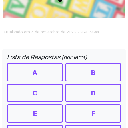
atualizado em
3 de novembro de 2023
• 364 views
Lista de Respostas
(por letra)
A
B
C
D
E
F