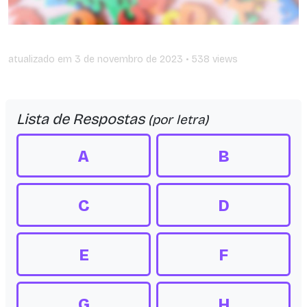
atualizado em
3 de novembro de 2023
• 538 views
Lista de Respostas
(por letra)
A
B
C
D
E
F
G
H