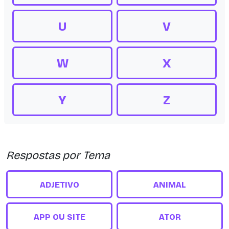
U
V
W
X
Y
Z
Respostas por Tema
ADJETIVO
ANIMAL
APP OU SITE
ATOR