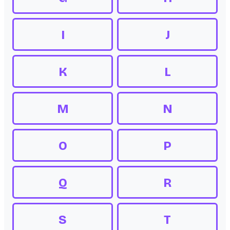
I
J
K
L
M
N
O
P
Q
R
S
T