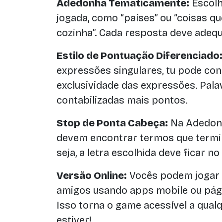
Adedonha Tematicamente:
Escolh
jogada, como “países” ou “coisas 
cozinha”. Cada resposta deve adequ
Estilo de Pontuação Diferenciado
expressões singulares, tu pode c
exclusividade das expressões. Pala
contabilizadas mais pontos.
Stop de Ponta Cabeça:
Na Adedonh
devem encontrar termos que termin
seja, a letra escolhida deve ficar n
Versão Online:
Vocês podem jogar
amigos usando apps mobile ou pági
Isso torna o game acessível a qua
estiver!