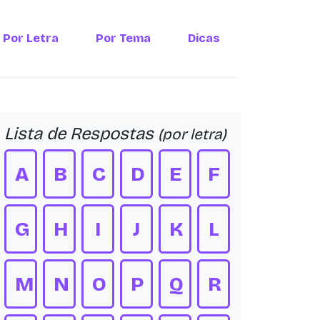
Por Letra
Por Tema
Dicas
Lista de Respostas
(por letra)
A
B
C
D
E
F
G
H
I
J
K
L
M
N
O
P
Q
R