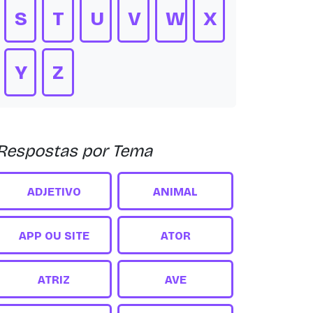
S
T
U
V
W
X
Y
Z
Respostas por Tema
ADJETIVO
ANIMAL
APP OU SITE
ATOR
ATRIZ
AVE